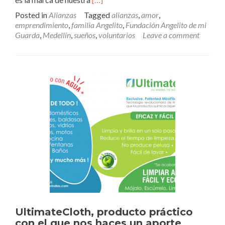
more
Posted in
Alianzas
Tagged
alianzas
,
amor
,
about
emprendimiento
,
familia Angelito
,
Fundación Angelito de mi
Caramellare,
Guarda
,
Medellín
,
sueños
,
voluntarios
Leave a comment
un
aliado
dulce…
El
emprendimiento
de
una
voluntaria
Angelito
UltimateCloth, producto práctico
con el que nos haces un aporte