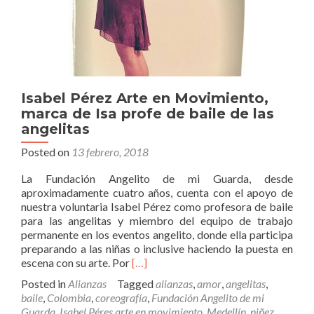
Isabel Pérez Arte en Movimiento,
marca de Isa profe de baile de las
angelitas
Posted on
13 febrero, 2018
La Fundación Angelito de mi Guarda, desde
aproximadamente cuatro años, cuenta con el apoyo de
nuestra voluntaria Isabel Pérez como profesora de baile
para las angelitas y miembro del equipo de trabajo
permanente en los eventos angelito, donde ella participa
preparando a las niñas o inclusive haciendo la puesta en
Read
escena con su arte. Por
[…]
more
Posted in
Alianzas
Tagged
alianzas
,
amor
,
angelitas
,
about
baile
,
Colombia
,
coreografía
,
Fundación Angelito de mi
Isabel
Guarda
,
Isabel Péres arte en movimiento
,
Medellín
,
niñez
,