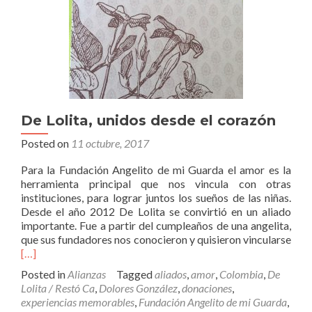
De Lolita, unidos desde el corazón
Posted on
11 octubre, 2017
Para la Fundación Angelito de mi Guarda el amor es la
herramienta principal que nos vincula con otras
instituciones, para lograr juntos los sueños de las niñas.
Desde el año 2012 De Lolita se convirtió en un aliado
importante. Fue a partir del cumpleaños de una angelita,
que sus fundadores nos conocieron y quisieron vincularse
Read
[…]
more
Posted in
Alianzas
Tagged
aliados
,
amor
,
Colombia
,
De
about
Lolita / Restó Ca
,
Dolores González
,
donaciones
,
De
experiencias memorables
,
Fundación Angelito de mi Guarda
,
Lolita,