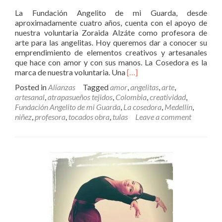
La Fundación Angelito de mi Guarda, desde
aproximadamente cuatro años, cuenta con el apoyo de
nuestra voluntaria Zoraida Alzáte como profesora de
arte para las angelitas. Hoy queremos dar a conocer su
emprendimiento de elementos creativos y artesanales
que hace con amor y con sus manos. La Cosedora es la
Read
marca de nuestra voluntaria. Una
[…]
more
Posted in
Alianzas
Tagged
amor
,
angelitas
,
arte
,
about
artesanal
,
atrapasueños tejidos
,
Colombia
,
creatividad
,
La
Fundación Angelito de mi Guarda
,
La cosedora
,
Medellín
,
cosedora,
niñez
,
profesora
,
tocados obra
,
tulas
Leave a comment
marca
de
Zora
la
profe
de
arte
de
nuestras
angelitas