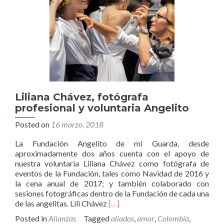
Liliana Chávez, fotógrafa
profesional y voluntaria Angelito
Posted on
16 marzo, 2018
La Fundación Angelito de mi Guarda, desde
aproximadamente dos años cuenta con el apoyo de
nuestra voluntaria Liliana Chávez como fotógrafa de
eventos de la Fundación, tales como Navidad de 2016 y
la cena anual de 2017; y también colaborado con
sesiones fotográficas dentro de la Fundación de cada una
Read
de las angelitas. Lili Chávez
[…]
more
Posted in
Alianzas
Tagged
aliados
,
amor
,
Colombia
,
about