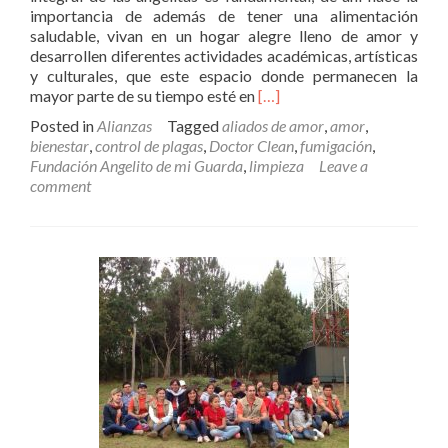
importancia de además de tener una alimentación
saludable, vivan en un hogar alegre lleno de amor y
desarrollen diferentes actividades académicas, artísticas
y culturales, que este espacio donde permanecen la
Read
mayor parte de su tiempo esté en
[…]
more
Posted in
Alianzas
Tagged
aliados de amor
,
amor
,
about
bienestar
,
control de plagas
,
Doctor Clean
,
fumigación
,
Doctor
Fundación Angelito de mi Guarda
,
limpieza
Leave a
Clean
comment
nuestro
aliado
de
Bienestar