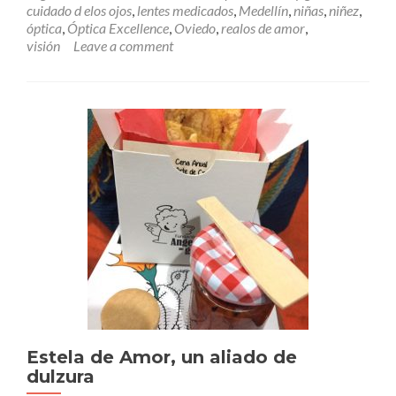
Óptica
cuidado d elos ojos
,
lentes medicados
,
Medellín
,
niñas
,
niñez
,
Excellence,
óptica
,
Óptica Excellence
,
Oviedo
,
realos de amor
,
una
visión
Leave a comment
visión
de
amor
Estela de Amor, un aliado de
dulzura