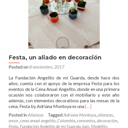
Festa, un aliado en decoración
Posted on
8 noviembre, 2017
La Fundación Angelito de mi Guarda, desde hace dos
años, cuenta con el apoyo de la empresa Festa para los
eventos de la Cena Anual Angelito, donde en una primera
ocasión nos colaboraron con el mobiliario y este año
además, con elementos decorativos para las mesas de la
Read
cena. Festa by Adriana Montoya es una
[…]
more
Posted in
Alianzas
Tagged
Adriana Montoya
,
alianzas
,
about
amor
,
cena anual angelito
,
Colombia
,
convenios
,
decoración
,
Festa,
Festa
,
Fundación Angelito de mi Guarda
,
lujo
,
Medellín
,