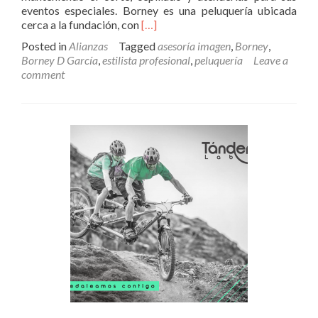
eventos especiales. Borney es una peluquería ubicada
Read
cerca a la fundación, con
[…]
more
Posted in
Alianzas
Tagged
asesoría imagen
,
Borney
,
about
Borney D García
,
estilista profesional
,
peluquería
Leave a
Borney,
comment
un
aliado
en
belleza
y
glamour