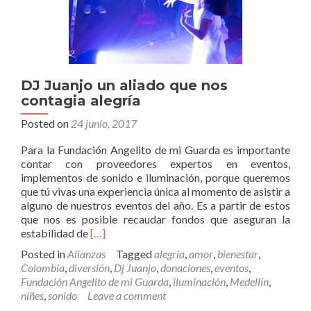
DJ Juanjo un aliado que nos
contagia alegría
Posted on
24 junio, 2017
Para la Fundación Angelito de mi Guarda es importante
contar con proveedores expertos en eventos,
implementos de sonido e iluminación, porque queremos
que tú vivas una experiencia única al momento de asistir a
alguno de nuestros eventos del año. Es a partir de estos
que nos es posible recaudar fondos que aseguran la
Read
estabilidad de
[…]
more
Posted in
Alianzas
Tagged
alegría
,
amor
,
bienestar
,
about
Colombia
,
diversión
,
Dj Juanjo
,
donaciones
,
eventos
,
DJ
Fundación Angelito de mi Guarda
,
iluminación
,
Medellín
,
Juanjo
niñes
,
sonido
Leave a comment
un