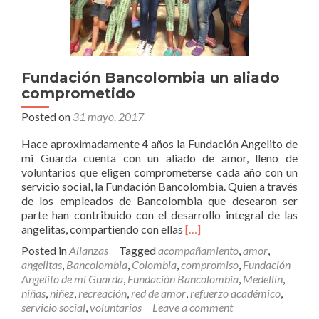
Fundación Bancolombia un aliado
comprometido
Posted on
31 mayo, 2017
Hace aproximadamente 4 años la Fundación Angelito de
mi Guarda cuenta con un aliado de amor, lleno de
voluntarios que eligen comprometerse cada año con un
servicio social, la Fundación Bancolombia. Quien a través
de los empleados de Bancolombia que desearon ser
parte han contribuido con el desarrollo integral de las
Read
angelitas, compartiendo con ellas
[…]
more
Posted in
Alianzas
Tagged
acompañamiento
,
amor
,
about
angelitas
,
Bancolombia
,
Colombia
,
compromiso
,
Fundación
Fundación
Angelito de mi Guarda
,
Fundación Bancolombia
,
Medellín
,
Bancolombia
niñas
,
niñez
,
recreación
,
red de amor
,
refuerzo académico
,
un
servicio social
,
voluntarios
Leave a comment
aliado