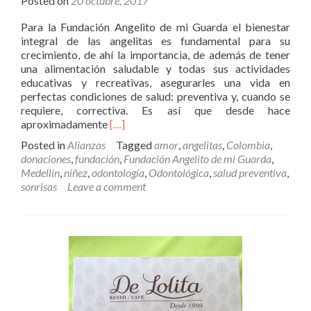
Posted on
20 octubre, 2017
Para la Fundación Angelito de mi Guarda el bienestar
integral de las angelitas es fundamental para su
crecimiento, de ahí la importancia, de además de tener
una alimentación saludable y todas sus actividades
educativas y recreativas, asegurarles una vida en
perfectas condiciones de salud: preventiva y, cuando se
requiere, correctiva. Es así que desde hace
Read
aproximadamente
[…]
more
Posted in
Alianzas
Tagged
amor
,
angelitas
,
Colombia
,
about
donaciones
,
fundación
,
Fundación Angelito de mi Guarda
,
Odontológica,
Medellín
,
niñez
,
odontología
,
Odontológica
,
salud preventiva
,
alimentan
sonrisas
Leave a comment
con
amor
nuestras
sonrisas