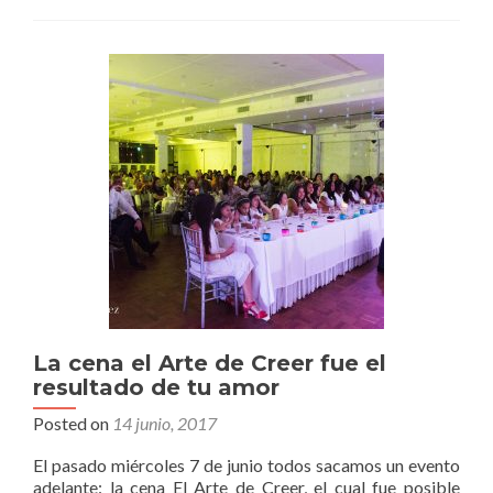
aliado
que
nos
contagia
alegría
La cena el Arte de Creer fue el
resultado de tu amor
Posted on
14 junio, 2017
El pasado miércoles 7 de junio todos sacamos un evento
adelante: la cena El Arte de Creer, el cual fue posible