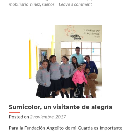
un
mobiliario
,
niñez
,
sueños
Leave a comment
aliado
en
decoración
Sumicolor, un visitante de alegría
Posted on
2 noviembre, 2017
Para la Fundación Angelito de mi Guarda es importante