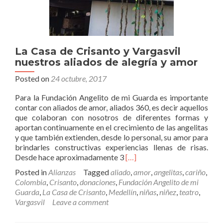
La Casa de Crisanto y Vargasvil
nuestros aliados de alegría y amor
Posted on
24 octubre, 2017
Para la Fundación Angelito de mi Guarda es importante
contar con aliados de amor, aliados 360, es decir aquellos
que colaboran con nosotros de diferentes formas y
aportan continuamente en el crecimiento de las angelitas
y que también extienden, desde lo personal, su amor para
brindarles constructivas experiencias llenas de risas.
Read
Desde hace aproximadamente 3
[…]
more
Posted in
Alianzas
Tagged
aliado
,
amor
,
angelitas
,
cariño
,
about
Colombia
,
Crisanto
,
donaciones
,
Fundación Angelito de mi
La
Guarda
,
La Casa de Crisanto
,
Medellín
,
niñas
,
niñez
,
teatro
,
Casa
Vargasvil
Leave a comment
de
Crisanto