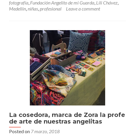
fotografía
,
Fundación Angelito de mi Guarda
,
Lili Chávez
,
Liliana
Medellín
,
niñas
,
profesional
Leave a comment
Chávez,
fotógrafa
profesional
y
voluntaria
Angelito
La cosedora, marca de Zora la profe
de arte de nuestras angelitas
Posted on
7 marzo, 2018