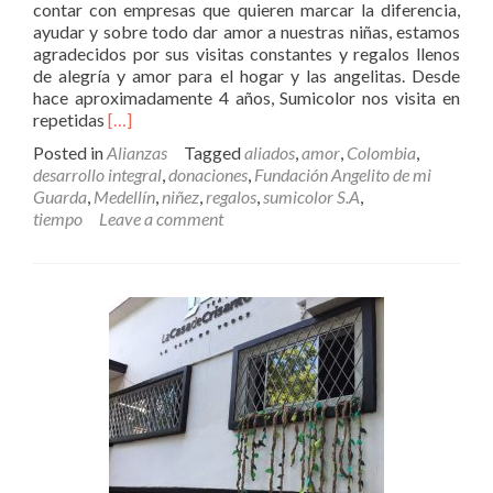
contar con empresas que quieren marcar la diferencia,
ayudar y sobre todo dar amor a nuestras niñas, estamos
agradecidos por sus visitas constantes y regalos llenos
de alegría y amor para el hogar y las angelitas. Desde
hace aproximadamente 4 años, Sumicolor nos visita en
Read
repetidas
[…]
more
Posted in
Alianzas
Tagged
aliados
,
amor
,
Colombia
,
about
desarrollo integral
,
donaciones
,
Fundación Angelito de mi
Sumicolor,
Guarda
,
Medellín
,
niñez
,
regalos
,
sumicolor S.A
,
un
tiempo
Leave a comment
visitante
de
alegría