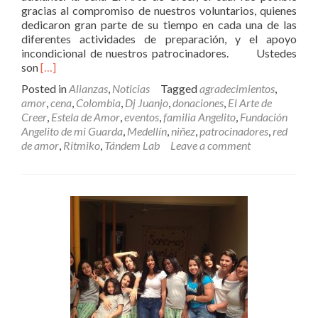
gracias al compromiso de nuestros voluntarios, quienes
dedicaron gran parte de su tiempo en cada una de las
diferentes actividades de preparación, y el apoyo
incondicional de nuestros patrocinadores. Ustedes
Read
son
[…]
more
Posted in
Alianzas
,
Noticias
Tagged
agradecimientos
,
about
amor
,
cena
,
Colombia
,
Dj Juanjo
,
donaciones
,
El Arte de
La
Creer
,
Estela de Amor
,
eventos
,
familia Angelito
,
Fundación
cena
Angelito de mi Guarda
,
Medellín
,
niñez
,
patrocinadores
,
red
el
de amor
,
Ritmiko
,
Tándem Lab
Leave a comment
Arte
de
Creer
fue
el
resultado
de
tu
amor