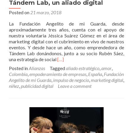
Tándem Lab, un aliado digital
Posted on
21 marzo, 2018
La Fundación Angelito de mi Guarda, desde
aproximadamente tres años, cuenta con el apoyo de
nuestra voluntaria Jéssica Suárez Gómez en el área de
marketing digital con el cubrimiento en vivo de nuestros
eventos. Y desde hace un año, como emprendedora de
Tándem Lab donándonos, junto a su socio Rubén Sáez,
Read
una estrategia de social
[…]
more
Posted in
Alianzas
Tagged
aliado estratégico
,
amor
,
about
Colombia
,
empoderamiento de empresas
,
España
,
Fundación
Tándem
Angelito de mi Guarda
,
impulso de negocio
,
marketing digital
,
Lab,
niñez
,
publicidad digital
Leave a comment
un
aliado
digital