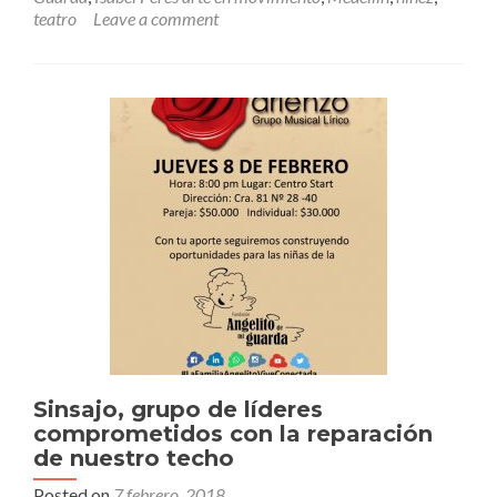
Pérez
teatro
Leave a comment
Arte
en
Movimiento,
marca
de
Isa
profe
de
baile
de
las
angelitas
Sinsajo, grupo de líderes
comprometidos con la reparación
de nuestro techo
Posted on
7 febrero, 2018