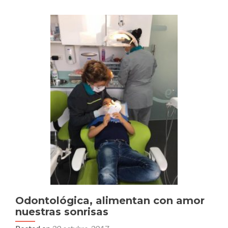
y
Vargasvil
nuestros
aliados
de
alegría
y
amor
Odontológica, alimentan con amor
nuestras sonrisas