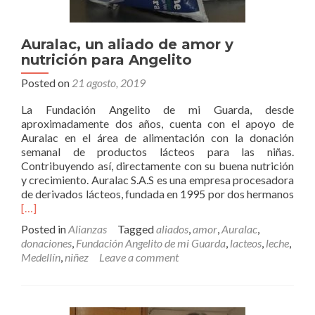
Auralac, un aliado de amor y
nutrición para Angelito
Posted on
21 agosto, 2019
La Fundación Angelito de mi Guarda, desde
aproximadamente dos años, cuenta con el apoyo de
Auralac en el área de alimentación con la donación
semanal de productos lácteos para las niñas.
Contribuyendo así, directamente con su buena nutrición
y crecimiento. Auralac S.A.S es una empresa procesadora
de derivados lácteos, fundada en 1995 por dos hermanos
Read
[…]
more
Posted in
Alianzas
Tagged
aliados
,
amor
,
Auralac
,
about
donaciones
,
Fundación Angelito de mi Guarda
,
lacteos
,
leche
,
Auralac,
Medellín
,
niñez
Leave a comment
un
aliado
de
amor