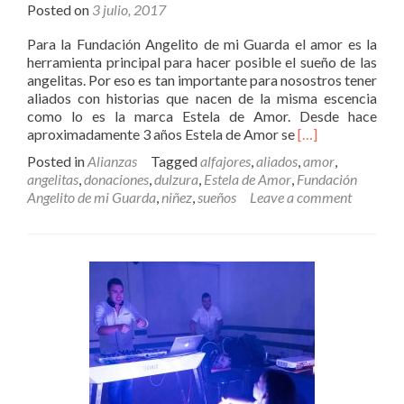
Posted on
3 julio, 2017
Para la Fundación Angelito de mi Guarda el amor es la
herramienta principal para hacer posible el sueño de las
angelitas. Por eso es tan importante para nosostros tener
aliados con historias que nacen de la misma escencia
como lo es la marca Estela de Amor. Desde hace
Read
aproximadamente 3 años Estela de Amor se
[…]
more
Posted in
Alianzas
Tagged
alfajores
,
aliados
,
amor
,
about
angelitas
,
donaciones
,
dulzura
,
Estela de Amor
,
Fundación
Estela
Angelito de mi Guarda
,
niñez
,
sueños
Leave a comment
de
Amor,
un
aliado
de
dulzura