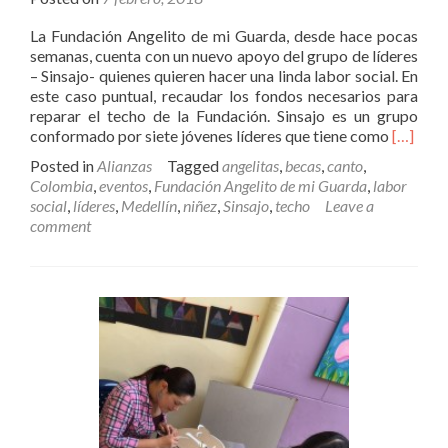
La Fundación Angelito de mi Guarda, desde hace pocas
semanas, cuenta con un nuevo apoyo del grupo de líderes
– Sinsajo- quienes quieren hacer una linda labor social. En
este caso puntual, recaudar los fondos necesarios para
reparar el techo de la Fundación. Sinsajo es un grupo
Read
conformado por siete jóvenes líderes que tiene como
[…]
more
Posted in
Alianzas
Tagged
angelitas
,
becas
,
canto
,
about
Colombia
,
eventos
,
Fundación Angelito de mi Guarda
,
labor
Sinsajo,
social
,
líderes
,
Medellín
,
niñez
,
Sinsajo
,
techo
Leave a
grupo
comment
de
líderes
compro
con
la
reparac
de
nuestro
techo