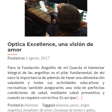
Óptica Excellence, una visión de
amor
Posted on
1 agosto, 2017
Para la Fundación Angelito de mi Guarda el bienestar
integral de las angelitas es el pilar fundamental, de ahí
nace la importancia de además de tener una alimentación
saludable y todas sus actividades educativas y
recreativas también asegurarles una vida en perfectas
condiciones de salud, mediante salud preventiva y
Read
cuando se requiere correctiva. Es así que
[…]
more
Posted in
Alianzas
Tagged
alianzas
,
amor
,
ángel
,
about
angelitas
,
benefator de amor
,
boutique de lentes y gafas
,