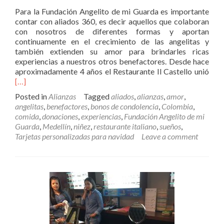
Para la Fundación Angelito de mi Guarda es importante
contar con aliados 360, es decir aquellos que colaboran
con nosotros de diferentes formas y aportan
continuamente en el crecimiento de las angelitas y
también extienden su amor para brindarles ricas
experiencias a nuestros otros benefactores. Desde hace
Rea
aproximadamente 4 años el Restaurante Il Castello unió
mor
[…]
abo
Posted in
Alianzas
Tagged
aliados
,
alianzas
,
amor
,
Il
angelitas
,
benefactores
,
bonos de condolencia
,
Colombia
,
Cast
comida
,
donaciones
,
experiencias
,
Fundación Angelito de mi
un
Guarda
,
Medellín
,
niñez
,
restaurante italiano
,
sueños
,
alia
Tarjetas personalizadas para navidad
Leave a comment
360
grad
un
alia
para
tod