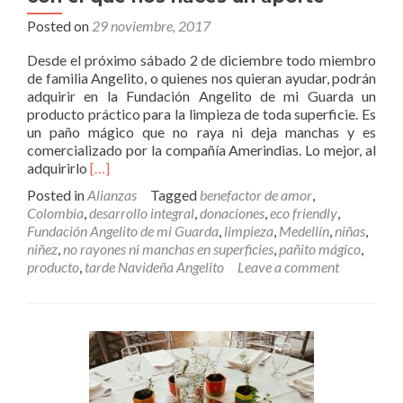
Posted on
29 noviembre, 2017
Desde el próximo sábado 2 de diciembre todo miembro
de familia Angelito, o quienes nos quieran ayudar, podrán
adquirir en la Fundación Angelito de mi Guarda un
producto práctico para la limpieza de toda superficie. Es
un paño mágico que no raya ni deja manchas y es
comercializado por la compañía Amerindias. Lo mejor, al
Read
adquirirlo
[…]
more
Posted in
Alianzas
Tagged
benefactor de amor
,
about
Colombia
,
desarrollo integral
,
donaciones
,
eco friendly
,
UltimateCloth,
Fundación Angelito de mi Guarda
,
limpieza
,
Medellín
,
niñas
,
producto
niñez
,
no rayones ni manchas en superficies
,
pañito mágico
,
práctico
producto
,
tarde Navideña Angelito
Leave a comment
con
el
que
nos
haces
un
aporte