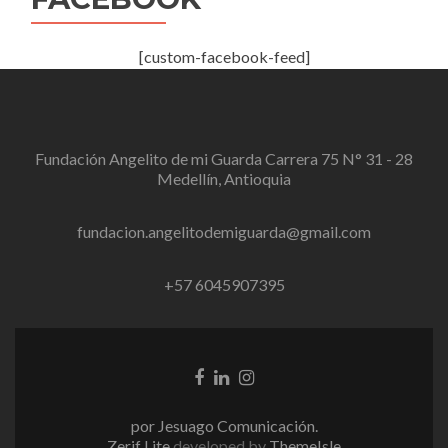
[custom-facebook-feed]
Fundación Angelito de mi Guarda Carrera 75 N° 31 - 28
Medellín, Antioquia
fundacion.angelitodemiguarda@gmail.com
+57 6045907395
Facebook
Linkedin
Instagram
link
link
link
por Jesuago Comunicación.
Zerif Lite
developed by
ThemeIsle