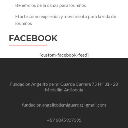
Beneficios de la danza para los niños
El arte como expresión y movimiento para la vida de
los niños
FACEBOOK
[custom-facebook-feed]
Fundación Angelito de mi Guarda Carrera 75 N° 31 - 28
Medellín, Antioquia
fundacion.angelitodemiguarda@gmail.com
+57 6045907395