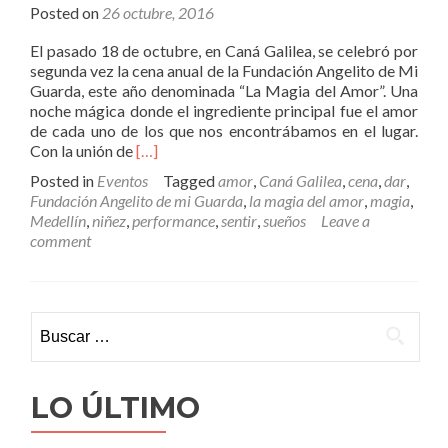
Posted on
26 octubre, 2016
El pasado 18 de octubre, en Caná Galilea, se celebró por
segunda vez la cena anual de la Fundación Angelito de Mi
Guarda, este año denominada “La Magia del Amor”. Una
noche mágica donde el ingrediente principal fue el amor
de cada uno de los que nos encontrábamos en el lugar.
Read
Con la unión de
[…]
more
Posted in
Eventos
Tagged
amor
,
Caná Galilea
,
cena
,
dar
,
about
Fundación Angelito de mi Guarda
,
la magia del amor
,
magia
,
Cena
Medellín
,
niñez
,
performance
,
sentir
,
sueños
Leave a
2016:
comment
La
Magia
del
Amor
Buscar:
LO ÚLTIMO