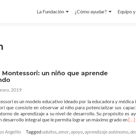
Skip
to
La Fundación
¿Cómo ayudar?
Equipo y
content
n
 Montessori: un niño que aprende
ndo
brero, 2019
ssori es un modelo educativo ideado por la educadora y médica i
i que consiste en observar al niño para potencializar sus capac
torno de aprendizaje a su nivel de desarrollo. Su propósito es ay
Re
n desarrollo integral que le permita lograr un máximo grado en
[…]
mo
abo
os Angelito
Tagged
adultos
,
amor
,
apoyo
,
aprendizaje autónomo
,
de