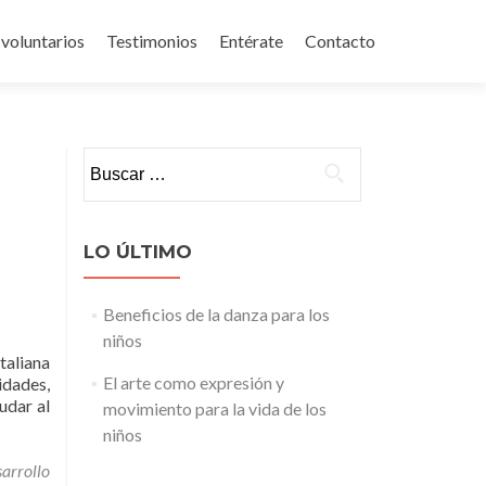
 voluntarios
Testimonios
Entérate
Contacto
Buscar:
LO ÚLTIMO
Beneficios de la danza para los
niños
taliana
El arte como expresión y
idades,
udar al
movimiento para la vida de los
ad
niños
re
ut
sarrollo