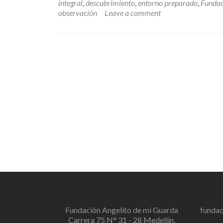
integral
,
descubrimiento
,
entorno preparado
,
Fundac
observación
Leave a comment
Fundación Angelito de mi Guarda
funda
Carrera 75 N° 31 - 28 Medellín,