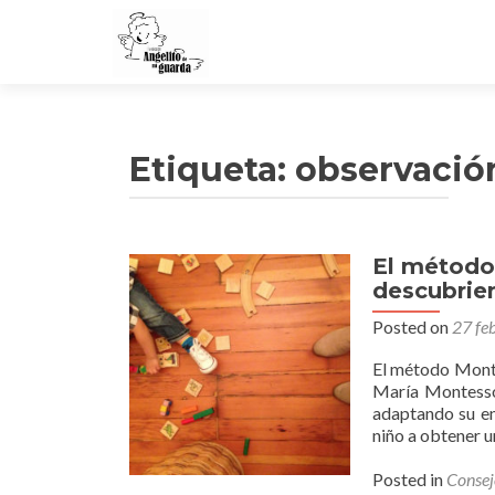
Etiqueta:
observació
El método
descubrie
Posted on
27 fe
El método Monte
María Montessor
adaptando su en
niño a obtener u
Posted in
Consej