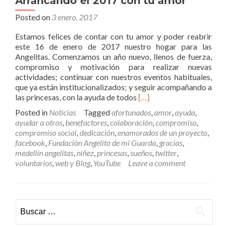
Arrancando el 2017 con tu amor
Posted on
3 enero, 2017
Estamos felices de contar con tu amor y poder reabrir
este 16 de enero de 2017 nuestro hogar para las
Angelitas. Comenzamos un año nuevo, llenos de fuerza,
compromiso y motivación para realizar nuevas
actividades; continuar con nuestros eventos habituales,
que ya están institucionalizados; y seguir acompañando a
Read
las princesas, con la ayuda de todos
[…]
more
Posted in
Noticias
Tagged
afortunados
,
amor
,
ayuda
,
about
ayudar a otros
,
benefactores
,
colaboración
,
compromiso
,
Arrancando
compromiso social
,
dedicación
,
enamorados de un proyecto
,
el
facebook
,
Fundación Angelito de mi Guarda
,
gracias
,
2017
medellín angelitas
,
niñez
,
princesas
,
sueños
,
twitter
,
con
voluntarios
,
web y Blog
,
YouTube
Leave a comment
tu
amor
Buscar: