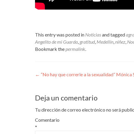
This entry was posted in
Noticias
and tagged
agr
Angelito de mi Guarda
,
gratitud
,
Medellín
,
niñez
,
Noc
Bookmark the
permalink
.
Navegación
←
“No hay que correrle a la sexualidad” Mónica 
de
entradas
Deja un comentario
Tu dirección de correo electrónico no será publi
Comentario
*