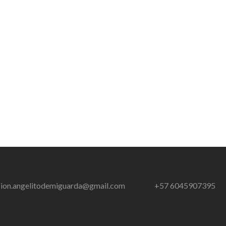
cion.angelitodemiguarda@gmail.com
+57 6045907395