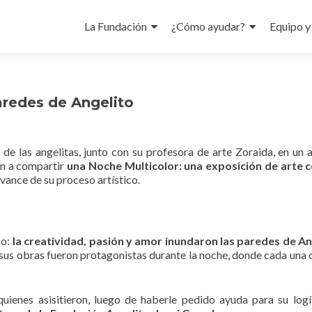
Skip
to
La Fundación
¿Cómo ayudar?
Equipo y
content
aredes de Angelito
 de las angelitas, junto con su profesora de arte Zoraida, en un 
on a compartir
una Noche Multicolor: una exposición de arte 
avance de su proceso artístico.
co:
la creatividad, pasión y amor inundaron las paredes de An
 sus obras fueron protagonistas durante la noche, donde cada una d
ienes asisitieron, luego de haberle pedido ayuda para su logí