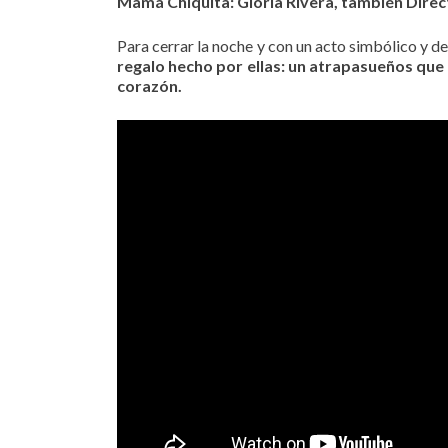
Mamá Chiquita: Gloria Rivera, también Direc
Para cerrar la noche y con un acto simbólico y d
regalo hecho por ellas: un atrapasueños que 
corazón.