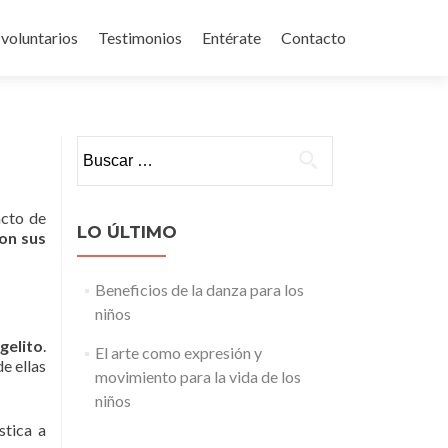
 voluntarios
Testimonios
Entérate
Contacto
Buscar:
acto de
LO ÚLTIMO
con sus
Beneficios de la danza para los
niños
gelito
.
El arte como expresión y
e ellas
movimiento para la vida de los
niños
stica a