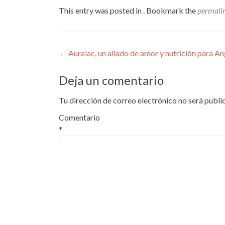
This entry was posted in . Bookmark the
permali
Navegación
←
Auralac, un aliado de amor y nutrición para An
de
Deja un comentario
entradas
Tu dirección de correo electrónico no será publi
Comentario
*